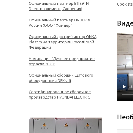
Официальный партнёр ETI (ЭТИ
Срок из
Электроэлемент, Словения)
Официальный партнёр FINDER в
Вид
России (ООО "Финдер")
Официальный дистрибьютор ONKA,
Plastim на территории Российской
Федерации
Номинация "Лучшее предприятие
отрасли 2020"
Официальный сборщик щитового
оборудования DEKraft
Сертифицированное сборочное
производство HYUNDAI ELECTRIC
Необ