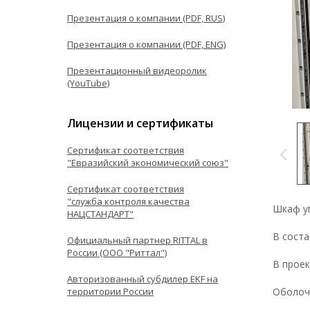
Презентация о компании (PDF, RUS)
Презентация о компании (PDF, ENG)
Презентационный видеоролик
(YouTube)
Лицензии и сертификаты
Сертификат соответствия
"Евразийский экономический союз"
Сертификат соответствия
"служба контроля качества
Шкаф у
НАЦСТАНДАРТ"
В сост
Официальный партнер RITTAL в
России (ООО "Риттал")
В проек
Авторизованный субдилер EKF на
Оболочк
территории России