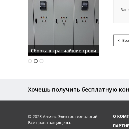
Зап
Воз
Сертифицированное
Качественное
Сборка в кратчайшие сроки
оборудование
производство
Хочешь получить бесплатную ко
О КОМ
© 2023 Альянс-Электротехнологий
Все права защищены.
ПАРТН