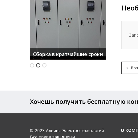
Необ
Зап
Сертифицированное
Качественное
Сборка в кратчайшие сроки
оборудование
производство
Воз
Хочешь получить бесплатную ко
О КОМ
© 2023 Альянс-Электротехнологий
Все права защищены.