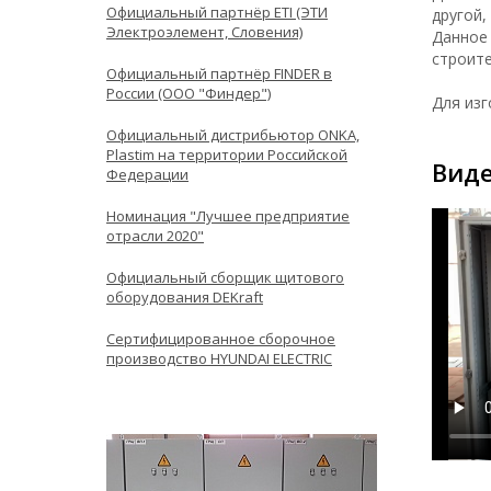
Официальный партнёр ETI (ЭТИ
другой,
Электроэлемент, Словения)
Данное 
строите
Официальный партнёр FINDER в
России (ООО "Финдер")
Для изг
Официальный дистрибьютор ONKA,
Plastim на территории Российской
Вид
Федерации
Номинация "Лучшее предприятие
отрасли 2020"
Официальный сборщик щитового
оборудования DEKraft
Сертифицированное сборочное
производство HYUNDAI ELECTRIC