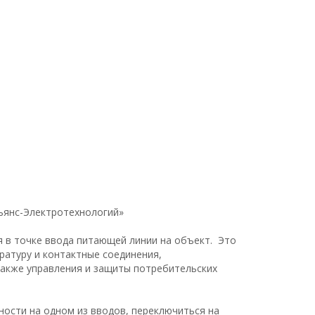
ьянс-Электротехнологий»
я в точке ввода питающей линии на объект. Это
атуру и контактные соединения,
 также управления и защиты потребительских
ности на одном из вводов, переключиться на