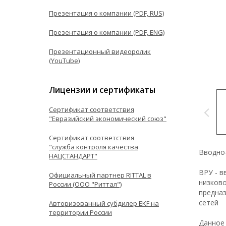
Презентация о компании (PDF, RUS)
Презентация о компании (PDF, ENG)
Презентационный видеоролик
(YouTube)
Лицензии и сертификаты
Сертификат соответствия
"Евразийский экономический союз"
Сертификат соответствия
"служба контроля качества
Вводно
НАЦСТАНДАРТ"
ВРУ - в
Официальный партнер RITTAL в
низков
России (ООО "Риттал")
предназ
сетей
Авторизованный субдилер EKF на
территории России
Данное 